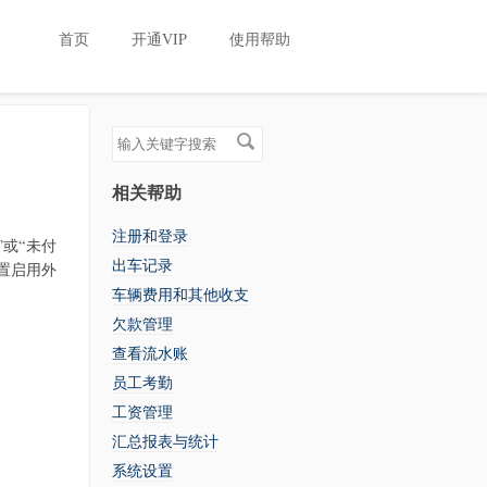
首页
开通VIP
使用帮助
搜
索
关
相关帮助
键
字
注册和登录
或“未付
出车记录
置启用外
车辆费用和其他收支
欠款管理
查看流水账
员工考勤
工资管理
汇总报表与统计
系统设置